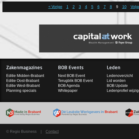
< Vorige
1
2
3
4
5
6
7
8
9
10
Volg
Zakenmagazines
BOB Events
Leden
Editie Midden-Brabant
Next BOB Event
Ledenoverzicht
Editie Oost-Brabant
Terugblik BOB Event
Lid worden
Editie West-Brabant
BOB Agenda
BOB Update
Planning specials
Whitepaper
Ledenprofiel wijzi
© Regio Business
|
Contact