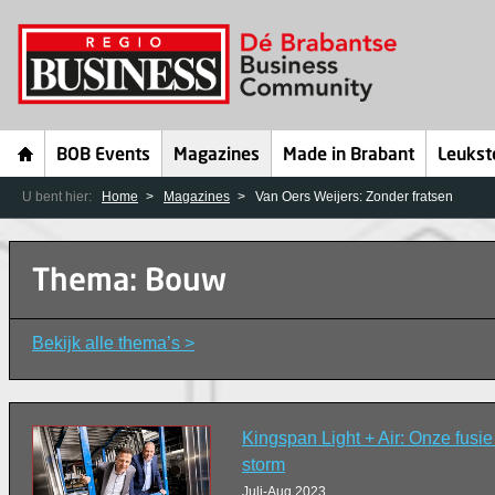
BOB Events
Magazines
Made in Brabant
Leukst
U bent hier:
Home
Magazines
Van Oers Weijers: Zonder fratsen
Thema: Bouw
Bekijk alle thema’s >
Kingspan Light + Air: Onze fusi
storm
Juli-Aug 2023