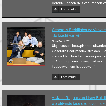
Hendrik Roozen (61) van Roozen va
‘Bovendien heb ik mijn partner beloof
Lees verder
voort te zetten.’
Generalis Bedrijfsbouw: Verwach
‘de kracht van vĳf’
Nov-Dec 2023
Uitgekauwde bouwplannen uitwerken,
Generalis Bedrijfsbouw niks aan. L
met de klant hoe het nieuwe pand er
er überhaupt een nieuw pand moet ko
het bouwen om het bouwen.’
Lees verder
Viviane Regout van Lister Buildi
wereldwijde fase overleven is k