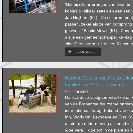
‘Het bij elkaar brengen van twee be
kopjes bij elkaar zetten en een serv
Jan Huijbers (54). ‘De culturen moet
passen, zeker als ze van oorsprong 
geweest.’ Bastin Mewis (51): ‘Cong
als je een gemeenschappelijke vlag 
zijn.’ Geen zorgen: trots en Kingspan
elkaar.
Lees verder
Roozen Van Hoppe Groep: Inko
families en 25 lokale boeren
Sept-Okt 2023
Dankzij deze vastgoedontwikkelaar 
van de Brabantse duurzame onderne
internationaal terug. Bekend van o.
Inn, Work-Inn, Leyhoeve en Ons Ko
achter de onderneming als een blok
Aloë Vera. ‘Ik geloof in de plant en ik