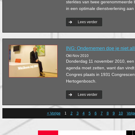
sterktes van twee gerenommeerde ba
in een optimale dienstverlening aan 
Lees verder
ING: Ondernemen doe je niet al
Okt-Nov 2010
Donderdag 11 november 2010, een d
agenda moet zetten, want dan vind
Congres plaats in 1931 Congrescent
Hertogenbosch.
Lees verder
< Vorige
1
2
3
4
5
6
7
8
9
10
Volg