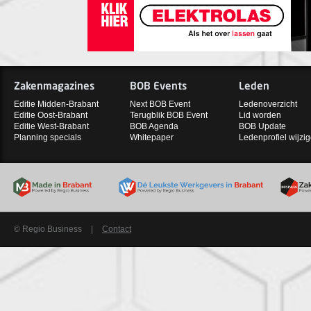
Zakenmagazines
BOB Events
Leden
Editie Midden-Brabant
Next BOB Event
Ledenoverzicht
Editie Oost-Brabant
Terugblik BOB Event
Lid worden
Editie West-Brabant
BOB Agenda
BOB Update
Planning specials
Whitepaper
Ledenprofiel wijzi
© Regio Business
|
Contact