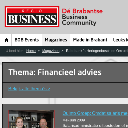
BOB Events
Magazines
Made in Brabant
Leukst
U bent hier:
Home
Magazines
Rabobank 's-Hertogenbosch en Omstre
Thema: Financieel advies
Bekijk alle thema’s >
Quinto Groep: Omdat salaris mee
Mei-Juni 2009
Salarisadministratie uitbesteden of 