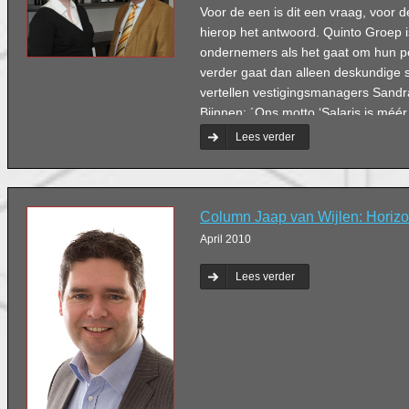
Voor de een is dit een vraag, voor 
hierop het antwoord. Quinto Groep i
ondernemers als het gaat om hun pe
verder gaat dan alleen deskundige 
vertellen vestigingsmanagers Sand
Bijnnen: ´Ons motto ‘Salaris is méér 
voor onze veelzijdige en hoogwaard
Lees verder
het gebied van salarismanagement 
van het woord.´
Column Jaap van Wijlen: Horizo
April 2010
Lees verder