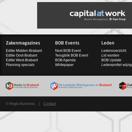
Zakenmagazines
BOB Events
Leden
Editie Midden-Brabant
Next BOB Event
Ledenoverzicht
Editie Oost-Brabant
Terugblik BOB Event
Lid worden
Editie West-Brabant
BOB Agenda
BOB Update
Planning specials
Whitepaper
Ledenprofiel wijzi
© Regio Business
|
Contact