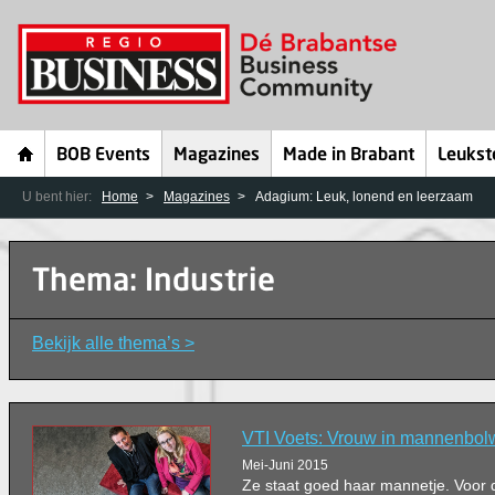
BOB Events
Magazines
Made in Brabant
Leukst
U bent hier:
Home
Magazines
Adagium: Leuk, lonend en leerzaam
Thema: Industrie
Bekijk alle thema’s >
VTI Voets: Vrouw in mannenbol
Mei-Juni 2015
Ze staat goed haar mannetje. Voor 