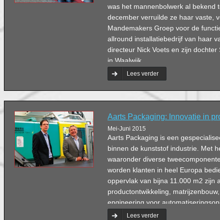
was het mannenbolwerk al bekend te
december verruilde ze haar vaste, ve
Mandemakers Groep voor de functie v
allround installatiebedrijf van haar
directeur Nick Voets en zijn dochte
in Waalwijk.
Lees verder
Aarts Packaging: Innovatie in p
Mei-Juni 2015
Aarts Packaging is een gespecialise
binnen de kunststof industrie. Met
waaronder diverse tweecomponente
worden klanten in heel Europa bed
oppervlak van bijna 11.000 m2 zijn a
productontwikkeling, matrijzenbouw,
engineering voor automatiseringsop
magazijn met expeditie.
Lees verder