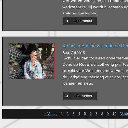
van Willem Verstijnen, die reeds acht 
werkzaam is. Hij wordt bijgestaan 
statutair bestuurder.
Lees verder
Vrouw in Business: Dorie de R
Sept-Okt 2015
‘Schuilt er dan toch een ondernemer 
Dorie de Rouw zichzelf vorig jaar t
bijhield voor Weekendvrouw. Een jaa
druilerige augustusdag over onrust 
loslaten en sleur.
Lees verder
< Vorige
1
2
3
4
5
6
7
8
9
10
Volg