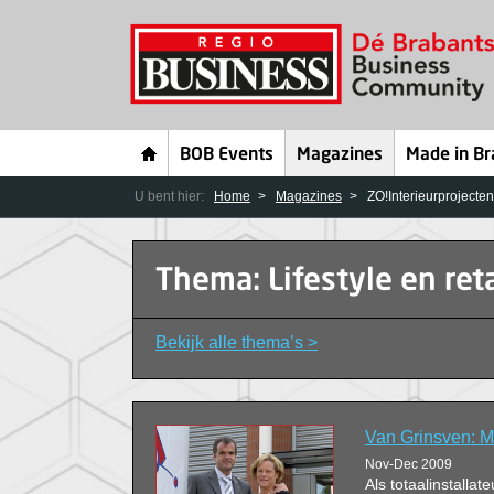
BOB Events
Magazines
Made in Br
U bent hier:
Home
Magazines
ZO!Interieurprojecte
Thema: Lifestyle en reta
Bekijk alle thema’s >
Van Grinsven: M
Nov-Dec 2009
Als totaalinstallat