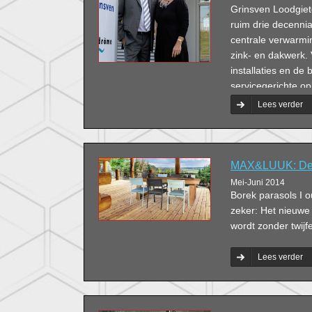
Grinsven Loodgiete
ruim drie decennia
centrale verwarming
zink- en dakwerk.
installaties en d
servicegerichte op
Lees verder
MAX&LUUK: De t
Mei-Juni 2014
Borek parasols I ou
zeker: Het nieuw
wordt zonder twijf
Lees verder