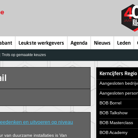
abant
Leukste werkgevers
Agenda
Nieuws
Leden
n: Trots op gemaakte keuzes
Kerncijfers Regio
il
Aangesloten bedrij
Aangesloten perso
BOB Borrel
BOB Talkshow
eedenken en uitvoeren op niveau
BOB Masterclass
BOB Academy
eur van duurzame installaties is Van