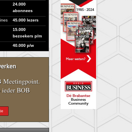
24.000
abonnees
ines
45.000 lezers
15.000
bezoekers p/m
40.000 p/w
werken
 Meetingpoint.
 ieder BOB
ie