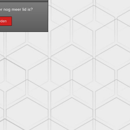
r nog meer lid is?
leden