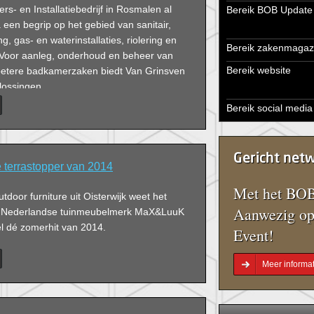
rs- en Installatiebedrijf in Rosmalen al
Bereik BOB Update
 een begrip op het gebied van sanitair,
, gas- en waterinstallaties, riolering en
Bereik zakenmagaz
 Voor aanleg, onderhoud en beheer van
Bereik website
e betere badkamerzaken biedt Van Grinsven
lossingen.
Bereik social media
Gericht net
errastopper van 2014
Met het BOB
tdoor furniture uit Oisterwijk weet het
Aanwezig op
e Nederlandse tuinmeubelmerk MaX&LuuK
el dé zomerhit van 2014.
Event!
Meer informat