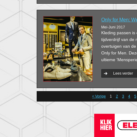
Only for Men: W
Mei-Juni 2017
Kleding passen is 
tijdverdrijf van d
overtuigen van de 
Only for Men. Dez
ultieme ‘Mensperi
Lees verder
< Vorige
1
2
3
4
5