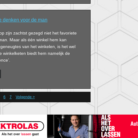
e denken voor de man
op zijn zachtst gezegd niet het favoriete
e man. Maar als één winkel hem kan
geneugtes van het winkelen, is het wel
e winkelketen biedt hem namelijk de
ence’.
6
7
Volgende >