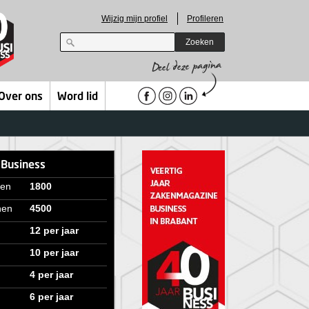
Wijzig mijn profiel
Profileren
Zoeken
Over ons
Word lid
 Business
ven
1800
nen
4500
12 per jaar
10 per jaar
4 per jaar
6 per jaar