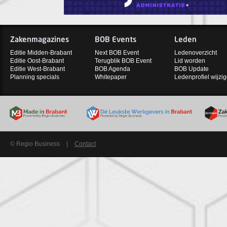
Zakenmagazines
BOB Events
Leden
Editie Midden-Brabant
Next BOB Event
Ledenoverzicht
Editie Oost-Brabant
Terugblik BOB Event
Lid worden
Editie West-Brabant
BOB Agenda
BOB Update
Planning specials
Whitepaper
Ledenprofiel wijzi
© Regio Business
|
Contact