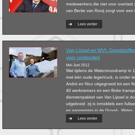
medewerkers die niet voor overlast
van Bertie van Rooij zorgt voor een 
Lees verder
Van Lijssel en WVL Grondstoffen
voor continuïteit
Mei-Juni 2012
Wat tijdens de Watersnoodramp in 1
met één oude legertruck, is onder le
André en Nico uitgegroeid tot een fl
40 werknemers en een flinke transpo
dienstenpakket van Van Lijssel is do
uitgebreid: zij is inmiddels een fulls
en aanneming in de Grond-, Water
Burgerlijke en Utiliteitsbouw.
Lees verder