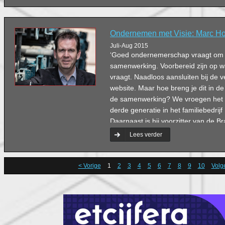
Ondernemen met Visie: Marc H
Juli-Aug 2015
‘Goed ondernemerschap vraagt om visi
samenwerking. Voorbereid zijn op w
vraagt. Naadloos aansluiten bij de ve
website. Maar hoe breng je dit in de 
de samenwerking? We vroegen het
derde generatie in het familiebedri
Daarnaast is hij voorzitter van de 
Werkgeversvereniging afdeling ’s-
Lees verder
was hij vijftien jaar lang voorzitter
Ondernemers Contact.
< Vorige
1
2
3
4
5
6
7
8
9
10
Volg