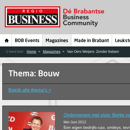
BOB Events
Magazines
Made in Brabant
Leukst
U bent hier:
Home
Magazines
Van Oers Weijers: Zonder fratsen
Thema: Bouw
Bekijk alle thema’s >
Ondernemen met visie: Bertie v
Mei-Juni 2012
Een eigen bedrijfs-cao, smileys, te