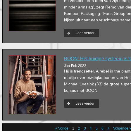
en verkocht een deel van zijn bedrijf.
minder armslag’, zegt Remo van der
Kempen Packaging. ‘Faes Group en 
kijken uit naar een vruchtbare same
Lees verder
BOON: Het huidige systeem is tot
Jan-Feb 2022
Hij is trendsetter. A rebel in the pl
mailtje over eiwitrijke bonen van H
Michael Luesink (33) de grote sup
kennis met BOON.
Lees verder
< Vorige
1
2
3
4
5
6
7
Volgende 