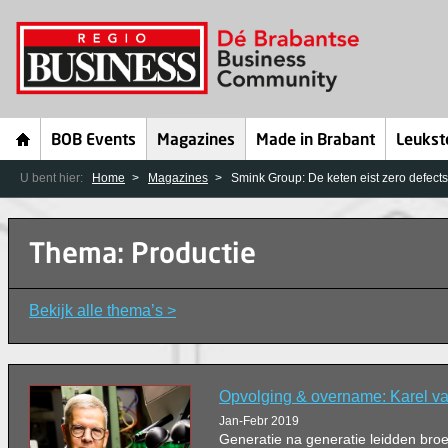
BOB Events
Magazines
Made in Brabant
Leukst
U bent hier:
Home
Magazines
Smink Group: De keten eist zero defects
Thema: Productie
Bekijk alle thema’s >
Opvolging & overname: Karel v
Jan-Febr 2019
Generatie na generatie leidden bro