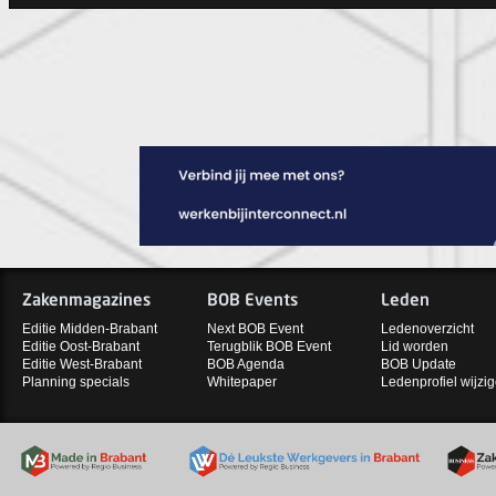
Zakenmagazines
BOB Events
Leden
Editie Midden-Brabant
Next BOB Event
Ledenoverzicht
Editie Oost-Brabant
Terugblik BOB Event
Lid worden
Editie West-Brabant
BOB Agenda
BOB Update
Planning specials
Whitepaper
Ledenprofiel wijzi