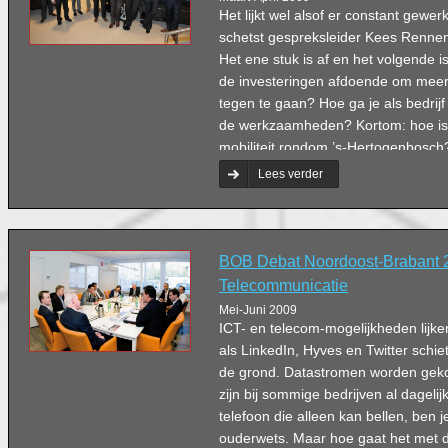
Het lijkt wel alsof er constant gewer
schetst gespreksleider Kees Renne
Het ene stuk is af en het volgende i
de investeringen afdoende om meer 
tegen te gaan? Hoe ga je als bedrijf
de werkzaamheden? Kortom: hoe is 
mobiliteit rondom ’s-Hertogenbosc
BOB Debat spraken over mogelijke 
Lees verder
situatie nu.
BOB Debat Noordoost-Brabant 
Telecommunicatie
Mei-Juni 2009
ICT- en telecom-mogelijkheden lijken
als LinkedIn, Hyves en Twitter schie
de grond. Datastromen worden geko
zijn bij sommige bedrijven al dageli
telefoon die alleen kan bellen, ben
ouderwets. Maar hoe gaat het met 