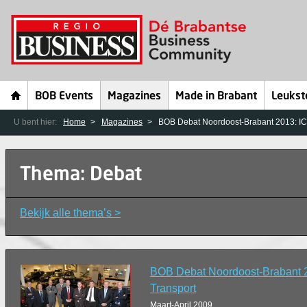
BOB Events
Magazines
Made in Brabant
Leukst
U bent hier:
Home
Magazines
BOB Debat Noordoost-Brabant 2013: IC
Thema: Debat
Bekijk alle thema’s >
BOB Debat Noordoost-Brabant 20
Transport
Maart-April 2009