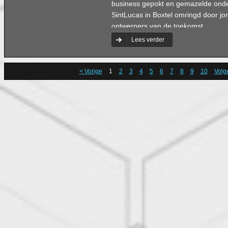
business gepokt en gemazelde ond
SintLucas in Boxtel omringd door jo
ontwerpers van de toekomst.
Lees verder
< Vorige
1
2
3
4
5
6
7
8
9
10
Volg