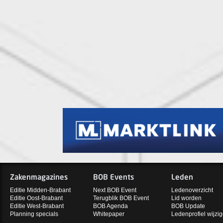
Zakenmagazines
BOB Events
Leden
Editie Midden-Brabant
Next BOB Event
Ledenoverzicht
Editie Oost-Brabant
Terugblik BOB Event
Lid worden
Editie West-Brabant
BOB Agenda
BOB Update
Planning specials
Whitepaper
Ledenprofiel wijzi