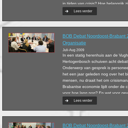
in tijden van crisis? Hoe belangrijk 
hoe zorgen bedrijven ervoor dat kla
Lees verder
kiezen?
BOB Debat Noordoost-Brabant 
Organisatie
Juli-Aug 2009
In een statig herenhuis aan de Vugh
Hertogenbosch schuiven acht debatt
Onderwerp van gesprek is personeel
het een jaar geleden nog over het 
mensen, nu draait het om crisisma
Brabantse economie lijdt onder de cri
voor hoe lang nog? En wat voor gev
personeelbeleid?
Lees verder
BOB Debat Noordoost-Brabant 2