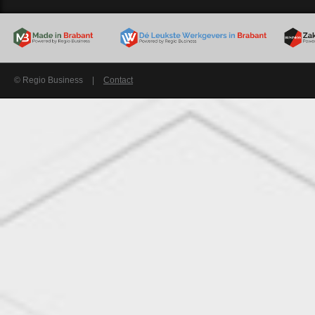
© Regio Business
|
Contact