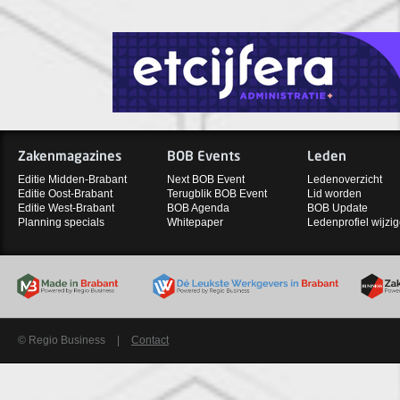
Zakenmagazines
BOB Events
Leden
Editie Midden-Brabant
Next BOB Event
Ledenoverzicht
Editie Oost-Brabant
Terugblik BOB Event
Lid worden
Editie West-Brabant
BOB Agenda
BOB Update
Planning specials
Whitepaper
Ledenprofiel wijzi
© Regio Business
|
Contact