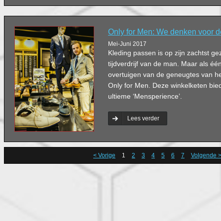
Only for Men: We denken voor 
Mei-Juni 2017
Kleding passen is op zijn zachtst ge
tijdverdrijf van de man. Maar als é
overtuigen van de geneugtes van het
Only for Men. Deze winkelketen bie
ultieme ‘Mensperience’.
Lees verder
< Vorige
1
2
3
4
5
6
7
Volgende 