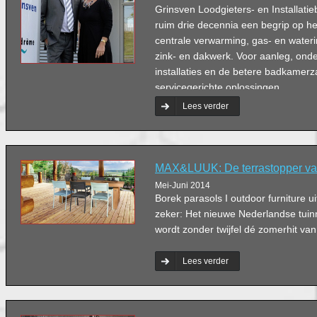
Grinsven Loodgieters- en Installatie
ruim drie decennia een begrip op het
centrale verwarming, gas- en waterins
zink- en dakwerk. Voor aanleg, on
installaties en de betere badkamer
servicegerichte oplossingen.
Lees verder
MAX&LUUK: De terrastopper va
Mei-Juni 2014
Borek parasols I outdoor furniture ui
zeker: Het nieuwe Nederlandse t
wordt zonder twijfel dé zomerhit va
Lees verder