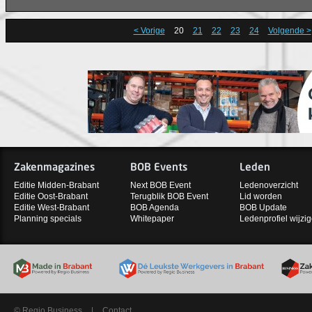
< Vorige
20
21
22
23
24
Volgende >
Zakenmagazines
BOB Events
Leden
Editie Midden-Brabant
Next BOB Event
Ledenoverzicht
Editie Oost-Brabant
Terugblik BOB Event
Lid worden
Editie West-Brabant
BOB Agenda
BOB Update
Planning specials
Whitepaper
Ledenprofiel wijzi
© Regio Business
|
Contact