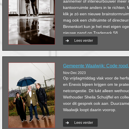
aannemer of interieurbouwer meer 
kantoorruimte anders in te richten.
klik je zó een nieuwe brainstormruim
mag ook een chillruimte of directe
Binnenkort kun je het met eigen og
nieuwe pand op Tradepark 58.
Lees verder
Gemeente Waalwijk: Code rood, 
Nov-Dec 2023
Op vrijdagmiddag vlak voor de herf
en Enexis bijeen krijgen om te prat
netcongestie. Dit lukt alleen wethou
Wethouder Sheila Schuijffel en coll
voor dit gesprek ook aan. Duurzam
Waalwijk loopt daarin voorop.
Lees verder