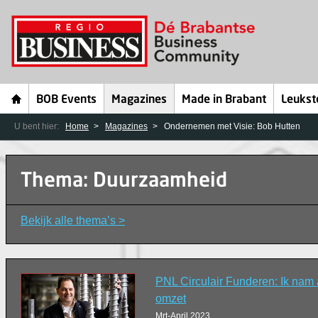
BOB Events
Magazines
Made in Brabant
Leukst
U bent hier:
Home
Magazines
Ondernemen met Visie: Bob Hutten
Thema: Duurzaamheid
Bekijk alle thema’s >
PNL Circulair Funderen: Ik nam 
omzet
Mrt-April 2023