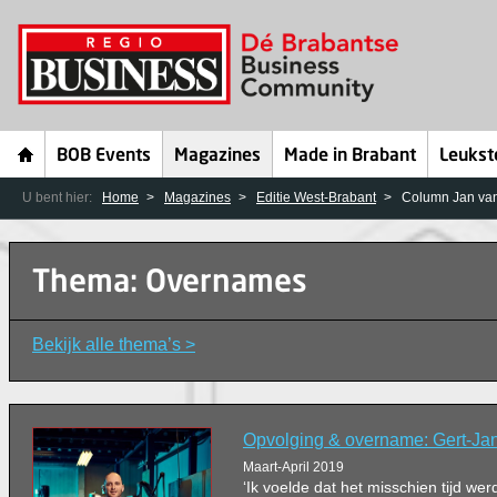
BOB Events
Magazines
Made in Brabant
Leukst
U bent hier:
Home
Magazines
Editie West-Brabant
Column Jan van
Thema: Overnames
Bekijk alle thema’s >
Opvolging & overname: Gert-Ja
Maart-April 2019
‘Ik voelde dat het misschien tijd we