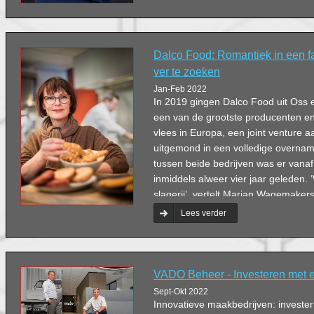
Dalco Food: Romantiek in een f
ver te zoeken
Jan-Feb 2022
In 2019 gingen Dalco Food uit Oss 
een van de grootste producenten en
vlees in Europa, een joint venture aa
uitgemond in een volledige overnam
tussen beide bedrijven was er vanaf 
inmiddels alweer vier jaar geleden. ‘
slagerij’, vertelt Marian Wagemaker
Dalco Food. ‘Hilton Food is natuurli
Lees verder
beursgenoteerde onderneming maar
dat gevoel waarmee ik ben opgegroe
bovendien van origine een familiebedr
VADO Beheer - Investeren met e
Sept-Okt 2022
Innovatieve maakbedrijven: invest