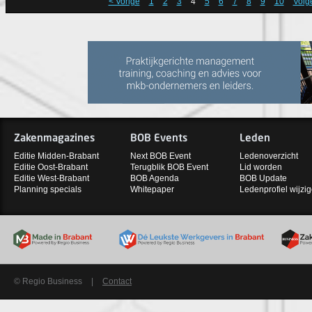
< Vorige
1
2
3
4
5
6
7
8
9
10
Volg
Zakenmagazines
BOB Events
Leden
Editie Midden-Brabant
Next BOB Event
Ledenoverzicht
Editie Oost-Brabant
Terugblik BOB Event
Lid worden
Editie West-Brabant
BOB Agenda
BOB Update
Planning specials
Whitepaper
Ledenprofiel wijzi
© Regio Business
|
Contact