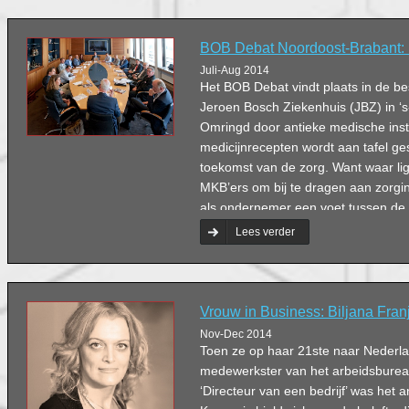
BOB Debat Noordoost-Brabant: D
Juli-Aug 2014
Het BOB Debat vindt plaats in de b
Jeroen Bosch Ziekenhuis (JBZ) in ‘
Omringd door antieke medische ins
medicijnrecepten wordt aan tafel g
toekomst van de zorg. Want waar li
MKB’ers om bij te dragen aan zorgin
als ondernemer een voet tussen de de
van zorginstellingen? Gespreksleide
Lees verder
Bert Damen gaat hierover met elf d
gesprek.
Vrouw in Business: Biljana Fran
Nov-Dec 2014
Toen ze op haar 21ste naar Nederl
medewerkster van het arbeidsburea
‘Directeur van een bedrijf’ was het a