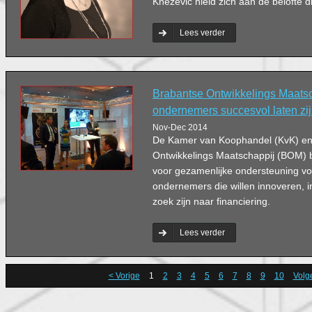
Knezevic hield zich aan de belofte d
Lees verder
Brabantse Ontwikkelings Maatsc
ondernemers succesvol laten zi
Nov-Dec 2014
De Kamer van Koophandel (KvK) en
Ontwikkelings Maatschappij (BOM) 
voor gezamenlijke ondersteuning v
ondernemers die willen innoveren, i
zoek zijn naar financiering.
Lees verder
< Vorige
1
2
3
4
5
6
7
8
9
10
Volg