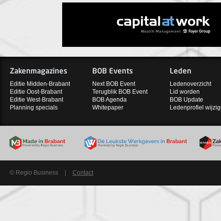
Zakenmagazines
BOB Events
Leden
Editie Midden-Brabant
Next BOB Event
Ledenoverzicht
Editie Oost-Brabant
Terugblik BOB Event
Lid worden
Editie West-Brabant
BOB Agenda
BOB Update
Planning specials
Whitepaper
Ledenprofiel wijzi
© Regio Business
|
Contact