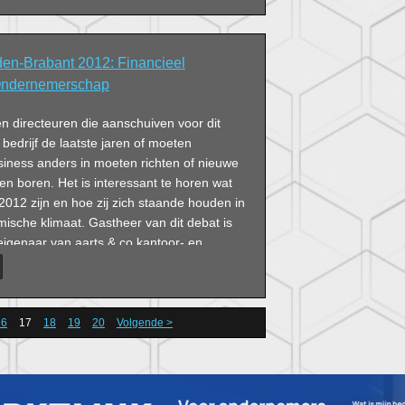
en-Brabant 2012: Financieel
Ondernemerschap
 directeuren die aanschuiven voor dit
edrijf de laatste jaren of moeten
siness anders in moeten richten of nieuwe
n boren. Het is interessant te horen wat
012 zijn en hoe zij zich staande houden in
ische klimaat. Gastheer van dit debat is
eigenaar van aarts & co kantoor- en
16
17
18
19
20
Volgende >