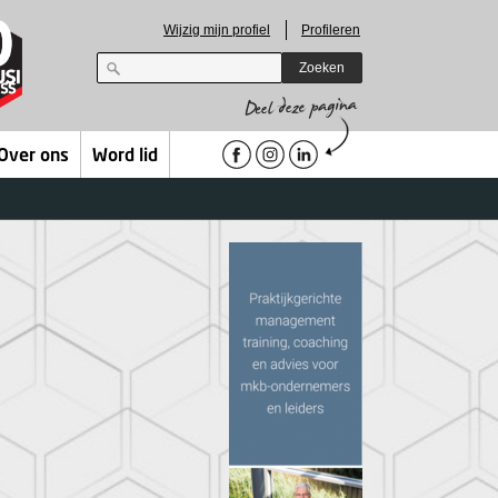
Wijzig mijn profiel
Profileren
Zoeken
Over ons
Word lid