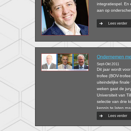
integratiespel. En 
aan op onderscheid
Lees verder
Ondernemen met
Sept-Okt 2011
Dit jaar wordt vo
trofee (BOV-trofee
uiteindelijke fina
weken gaat de jury
Universiteit van T
selectie van drie 
kennis te laten m
rubriek ‘Ondernem
Lees verder