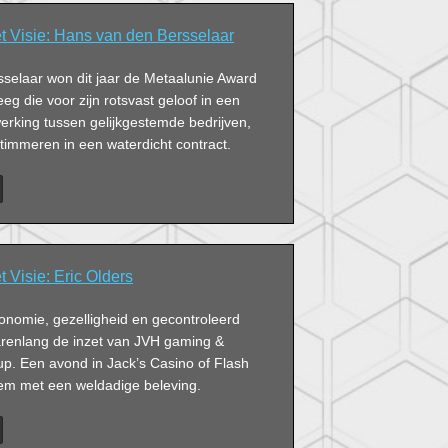
Visie: Hans van den Bersselaar
selaar won dit jaar de Metaalunie Award
eeg die voor zijn rotsvast geloof in een
erking tussen gelijkgestemde bedrijven,
e timmeren in een waterdicht contract.
Visie: Eric Olders
ronomie, gezelligheid en gecontroleerd
jarenlang de inzet van JVH gaming &
up. Een avond in Jack’s Casino of Flash
iem met een weldadige beleving.