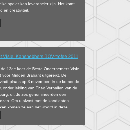
elke speler kan leverancier zijn. Het komt
 en creativiteit.
 Visie: Kanshebbers BOV-trofee 2011
or de 12de keer de Beste Ondernemers Visie
) voor Midden Brabant uitgereikt. De
le vindt plaats op 3 november. In de komende
, onder leiding van Theo Verhallen van de
ilburg, uit de zes genomineerden een
kiezen. Om u alvast met de kandidaten
aken komen ze aan het woord in deze
en met Visie’.