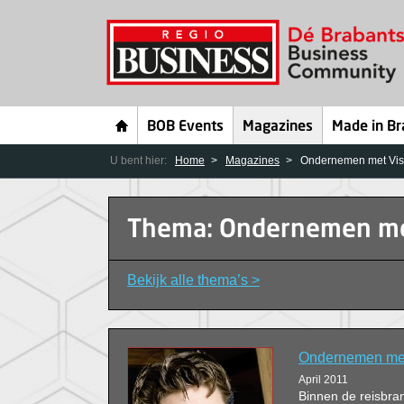
BOB Events
Magazines
Made in Br
U bent hier:
Home
Magazines
Ondernemen met Vis
Thema: Ondernemen me
Bekijk alle thema’s >
Ondernemen met 
April 2011
Binnen de reisbra