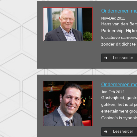
Ondernemen met 
Nov-Dec 2011
Hans van den Bers
Partnership. Hij kr
lucratieve samenw
zonder dit dicht t
Lees verder
Ondernemen met 
Jan-Feb 2012
Gastvrijheid, gast
gokken, het is al 
entertainment gro
Casino’s is synon
Lees verder