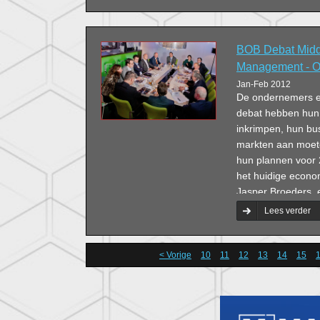
BOB Debat Midd
Management - 
Jan-Feb 2012
De ondernemers en
debat hebben hun b
inkrimpen, hun bu
markten aan moete
hun plannen voor 2
het huidige econom
Jasper Broeders, 
projectinrichters.
Lees verder
< Vorige
10
11
12
13
14
15