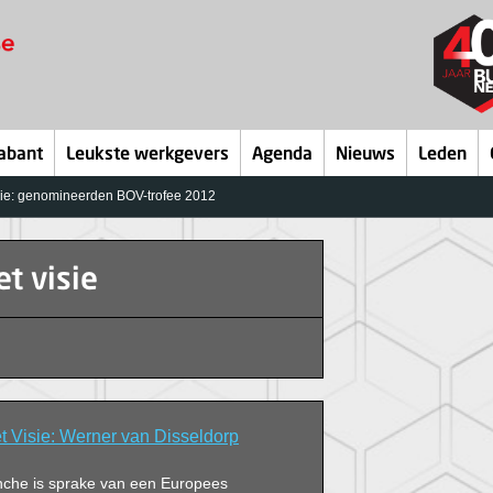
abant
Leukste werkgevers
Agenda
Nieuws
Leden
ie: genomineerden BOV-trofee 2012
t visie
Visie: Werner van Disseldorp
nche is sprake van een Europees