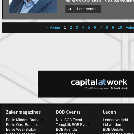
de regio verdienen, in de werkelijk
hard werken en je kansen pakken. Da
Lees verder
branche en ook voor mij in de sch
dames en heren in Den Haag: niet l
< Vorige
1
2
3
4
5
6
7
8
9
10
Volg
Zakenmagazines
BOB Events
Leden
Editie Midden-Brabant
Next BOB Event
Ledenoverzicht
Editie Oost-Brabant
Terugblik BOB Event
Lid worden
Editie West-Brabant
BOB Agenda
BOB Update