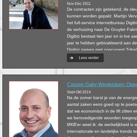
Nov-Dec 2011
De contracten zijn getekend, de sle
kunnen worden gepakt. Martijn Verv
het full-service internetbureau Digib
de verhuizing naar De Gruyter Fabri
Digibiz bestaat tien jaar en is toe a
jaar te hebben gebivakkeerd aan de
Digibiz samen met concurrent Tribal 
december de onlangs gerenoveerde j
Lees verder
heilig in het concept dat wij samen
verwacht dat hier veel moois uit gaat
Vervoordeldonk.
Column Gaby Westelaken: Opp
Sept-Okt 2014
Na de zomer barst je van de energi
aantal zaken eens goed op te poetse
dat we economisch in de lift zitten e
we bemoedigende woorden toegespr
MKB'er weet ik: de werkelijkheid is w
internationale en landelijke trends te