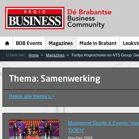
BOB Events
Magazines
Made in Brabant
Leukst
U bent hier:
Home
Magazines
Fontys Hogescholen en NTS Group: Gede
Thema: Samenwerking
Bekijk alle thema’s >
Maaspoort Sports & Events: Voo
'DOEN'
Nov-Dec 2009