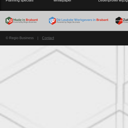
Planning specials
Whitepaper
Ledenprofiel wijzi
© Regio Business
|
Contact