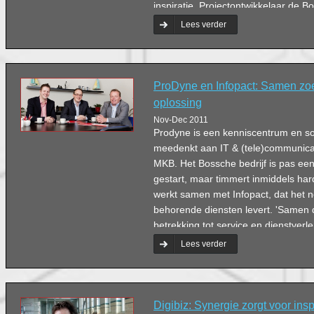
inspiratie. Projectontwikkelaar de B
Maatschappij (BIM) en zeven (toeko
Lees verder
woord.
ProDyne en Infopact: Samen zo
oplossing
Nov-Dec 2011
Prodyne is een kenniscentrum en sol
meedenkt aan IT & (tele)communica
MKB. Het Bossche bedrijf is pas een
gestart, maar timmert inmiddels ha
werkt samen met Infopact, dat het n
behorende diensten levert. 'Samen 
betrekking tot service en dienstverl
Durkstra, directeur en eigenaar van
Lees verder
Digibiz: Synergie zorgt voor inspir