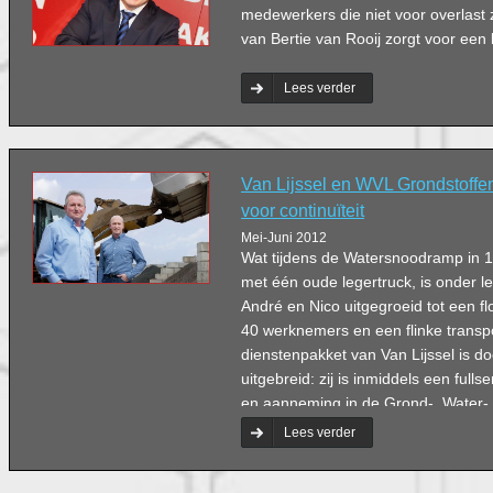
medewerkers die niet voor overlast
van Bertie van Rooij zorgt voor een 
Lees verder
Van Lijssel en WVL Grondstoffen
voor continuïteit
Mei-Juni 2012
Wat tijdens de Watersnoodramp in 1
met één oude legertruck, is onder le
André en Nico uitgegroeid tot een fl
40 werknemers en een flinke transpo
dienstenpakket van Van Lijssel is do
uitgebreid: zij is inmiddels een fulls
en aanneming in de Grond-, Water
Burgerlijke en Utiliteitsbouw.
Lees verder