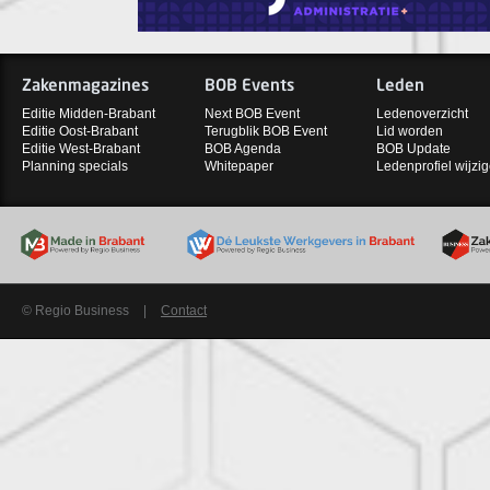
Zakenmagazines
BOB Events
Leden
Editie Midden-Brabant
Next BOB Event
Ledenoverzicht
Editie Oost-Brabant
Terugblik BOB Event
Lid worden
Editie West-Brabant
BOB Agenda
BOB Update
Planning specials
Whitepaper
Ledenprofiel wijzi
© Regio Business
|
Contact