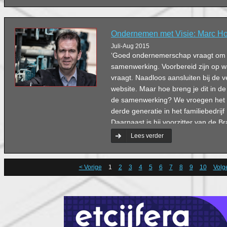
Ondernemen met Visie: Marc H
Juli-Aug 2015
‘Goed ondernemerschap vraagt om visi
samenwerking. Voorbereid zijn op w
vraagt. Naadloos aansluiten bij de ve
website. Maar hoe breng je dit in de 
de samenwerking? We vroegen het
derde generatie in het familiebedri
Daarnaast is hij voorzitter van de 
Werkgeversvereniging afdeling ’s-
Lees verder
was hij vijftien jaar lang voorzitter
Ondernemers Contact.
< Vorige
1
2
3
4
5
6
7
8
9
10
Volg