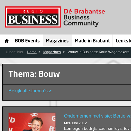
BOB Events
Magazines
Made in Brabant
Leukst
U bent hier:
Home
Magazines
Vrouw in Business: Karin Wagemakers
Thema: Bouw
Bekijk alle thema’s >
Ondernemen met visie: Bertie v
Mei-Juni 2012
Een eigen bedrijfs-cao, smileys, te