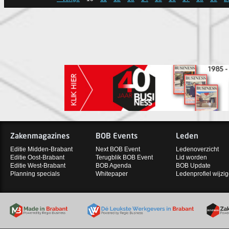
Zakenmagazines
BOB Events
Leden
Editie Midden-Brabant
Next BOB Event
Ledenoverzicht
Editie Oost-Brabant
Terugblik BOB Event
Lid worden
Editie West-Brabant
BOB Agenda
BOB Update
Planning specials
Whitepaper
Ledenprofiel wijzi