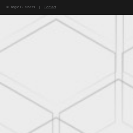
© Regio Business
|
Contact