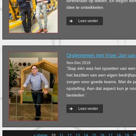
torenkraan op wielen. En begon een
idee te ontwikkelen.
Lees verder
Ondernemen met Visie: Jan van
Nov-Dec 2018
‘Stap één was het opzetten van een 
het bezitten van een eigen bedrijfspa
zorgen voor goede teams. Met de juis
opstelling. Aan dat aspect kun je n
besteden.’
Lees verder
< Vorige
10
11
12
13
14
15
16
17
18
19
2